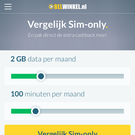
Belwinkel.nl
Vergelijk Sim-only
.
En pak direct de extra cashback mee!
2 GB
data
per maand
100
minuten
per maand
Vergelijk Sim-only