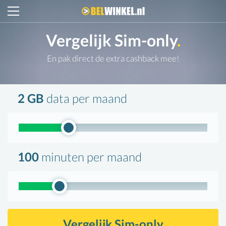
Belwinkel.nl
Vergelijk Sim-only
.
En pak direct de extra cashback mee!
2 GB
data
per maand
100
minuten
per maand
Vergelijk Sim-only