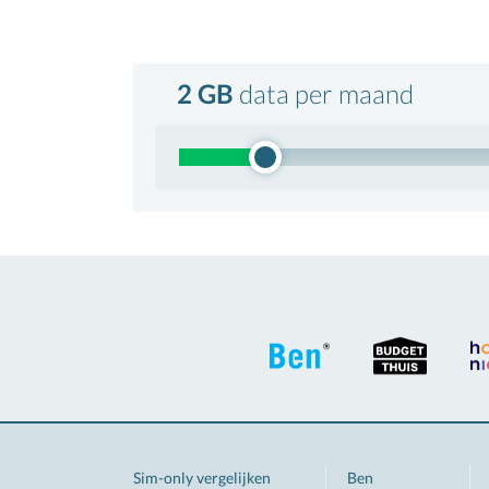
2 GB
data
per maand
Sim-only vergelijken
Ben