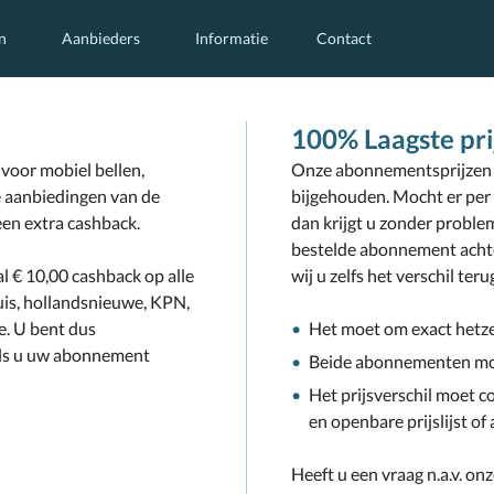
n
Aanbieders
Informatie
Contact
100% Laagste pri
 voor mobiel bellen,
Onze abonnementsprijzen e
e aanbiedingen van de
bijgehouden. Mocht er per 
een extra cashback.
dan krijgt u zonder problem
bestelde abonnement achte
l € 10,00 cashback op alle
wij u zelfs het verschil ter
is, hollandsnieuwe, KPN,
e. U bent dus
Het moet om exact hetz
als u uw abonnement
Beide abonnementen moe
Het prijsverschil moet co
en openbare prijslijst of
Heeft u een vraag n.a.v. o