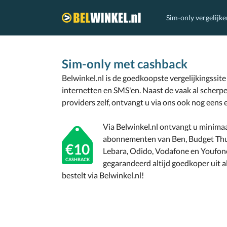
Sim-only vergelijke
Belwinkel.nl
Sim-only met cashback
Belwinkel.nl is de goedkoopste vergelijkingssite
internetten en SMS'en. Naast de vaak al scherp
providers zelf, ontvangt u via ons ook nog eens 
Via Belwinkel.nl ontvangt u minimaa
abonnementen van Ben, Budget Thu
€10
Lebara, Odido, Vodafone en Youfon
CASHBACK
gegarandeerd altijd goedkoper uit 
bestelt via Belwinkel.nl!