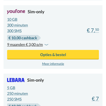
Sim-only
10 GB
300
minuten
€ 7,
50
300 SMS
€ 10,00 cashback
9 maanden € 3,00 p/m
Opties & bestel
Meer informatie
Sim-only
5 GB
250
minuten
€ 7
250 SMS