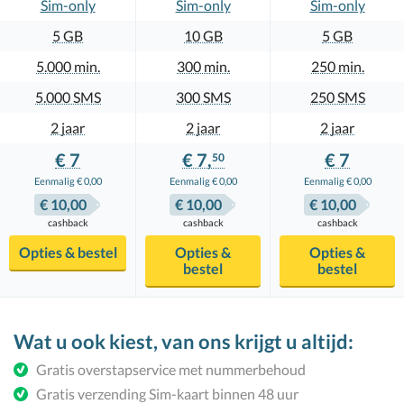
Sim-only
Sim-only
Sim-only
5 GB
10 GB
5 GB
5.000
300
250
5.000
300
250
2 jaar
2 jaar
2 jaar
€ 7
€ 7,
€ 7
50
Eenmalig € 0,00
Eenmalig € 0,00
Eenmalig € 0,00
€ 10,00
€ 10,00
€ 10,00
Opties & bestel
Opties &
Opties &
bestel
bestel
Wat u ook kiest,
van ons krijgt u altijd:
Gratis overstapservice met nummerbehoud
Gratis verzending Sim-kaart binnen 48 uur