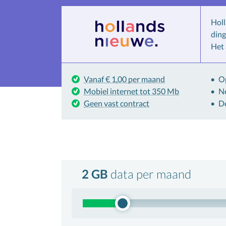
Holl
ding
Het 
Vanaf € 1,00 per maand
Op
Mobiel internet tot 350 Mb
N
Geen vast contract
D
2 GB
data
per maand