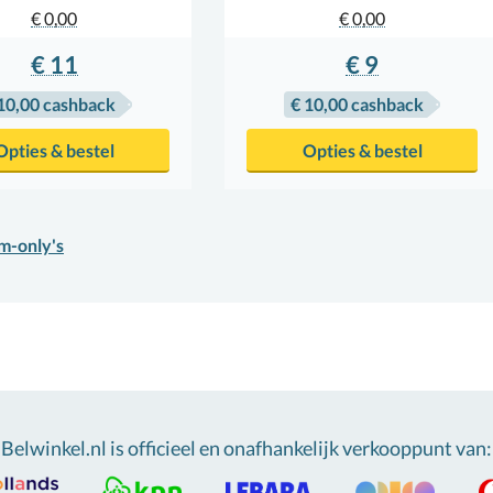
€ 0,00
€ 0,00
€ 11
€ 9
10,00
cashback
€ 10,00
cashback
Opties & bestel
Opties & bestel
im-only's
Belwinkel.nl is officieel en onafhankelijk verkooppunt van
: