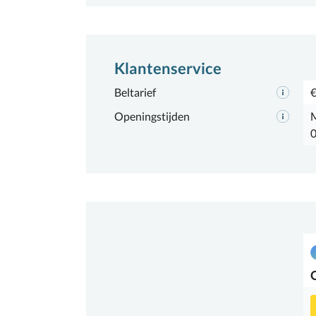
Klantenservice
Beltarief
€
Openingstijden
M
0