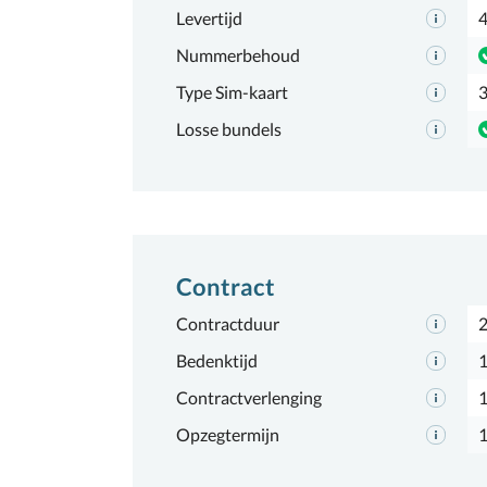
Levertijd
4
Nummerbehoud
Type Sim-kaart
3
Losse bundels
Contract
Contractduur
2
Bedenktijd
1
Contractverlenging
Opzegtermijn