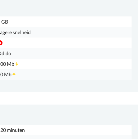
2 GB
agere snelheid
Odido
300 Mb
80 Mb
20 minuten