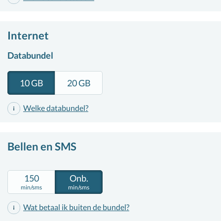
Internet
Databundel
10 GB
20 GB
Welke databundel
?
Bellen en SMS
150
Onb.
min/sms
min/sms
Wat betaal ik buiten de bundel?