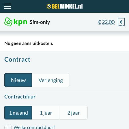
Belwinkel.nl
Sim-only
€ 22,00
Nu geen aansluitkosten.
Contract
Nieuw
Verlenging
Contractduur
1 maand
1 jaar
2 jaar
Welke contractduur
?