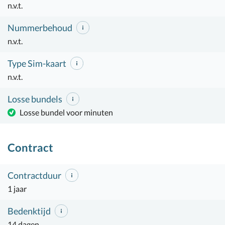
n.v.t.
Nummerbehoud
n.v.t.
Type Sim-kaart
n.v.t.
Losse bundels
Losse bundel voor minuten
Contract
Contractduur
1 jaar
Bedenktijd
14 dagen