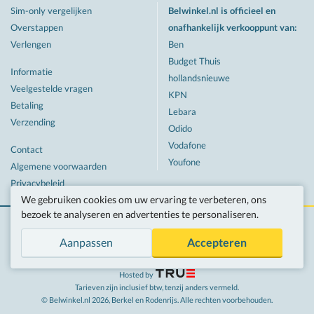
Sim-only vergelijken
Belwinkel.nl is officieel en
Overstappen
onafhankelijk verkooppunt van
:
Verlengen
Ben
Budget Thuis
Informatie
hollandsnieuwe
Veelgestelde vragen
KPN
Betaling
Lebara
Verzending
Odido
Vodafone
Contact
Youfone
Algemene voorwaarden
Privacybeleid
We gebruiken cookies om uw ervaring te verbeteren, ons
bezoek te analyseren en advertenties te personaliseren.
Aanpassen
Accepteren
Twitter
Facebook
Hosted by
Tarieven zijn inclusief btw, tenzij anders vermeld.
© Belwinkel.nl 2026, Berkel en Rodenrijs.
Alle rechten voorbehouden.