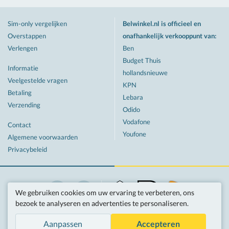
Sim-only vergelijken
Belwinkel.nl is officieel en
Overstappen
onafhankelijk verkooppunt van
:
Verlengen
Ben
Budget Thuis
Informatie
hollandsnieuwe
Veelgestelde vragen
KPN
Betaling
Lebara
Verzending
Odido
Vodafone
Contact
Youfone
Algemene voorwaarden
Privacybeleid
We gebruiken cookies om uw ervaring te verbeteren, ons
Twitter
Facebook
bezoek te analyseren en advertenties te personaliseren.
Hosted by
Aanpassen
Accepteren
Tarieven zijn inclusief btw, tenzij anders vermeld.