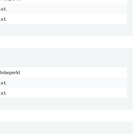
.v.t.
.v.t.
Onbeperkt
.v.t.
.v.t.