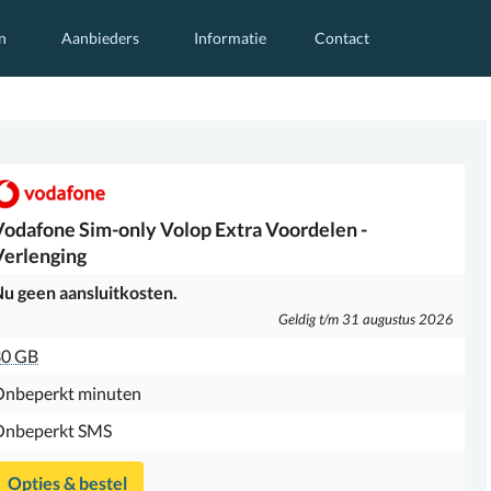
n
Aanbieders
Informatie
Contact
Vodafone
Sim-only Volop Extra Voordelen -
Verlenging
u geen aansluitkosten.
Geldig t/m 31 augustus 2026
30 GB
Onbeperkt minuten
Onbeperkt SMS
Opties & bestel