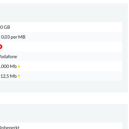
30 GB
 0,03 per MB
Vodafone
1.000 Mb
112,5 Mb
Onbeperkt