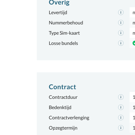
Overig
Levertijd
n
Nummerbehoud
n
Type Sim-kaart
n
Losse bundels
Contract
Contractduur
1
Bedenktijd
1
Contractverlenging
Opzegtermijn