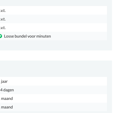
.v.t.
.v.t.
.v.t.
Losse bundel voor minuten
 jaar
4 dagen
1 maand
1 maand