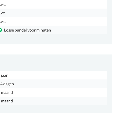
.v.t.
.v.t.
.v.t.
Losse bundel voor minuten
 jaar
4 dagen
1 maand
1 maand