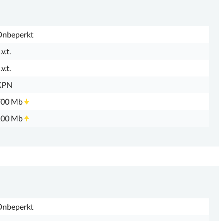
Onbeperkt
.v.t.
.v.t.
KPN
700 Mb
100 Mb
Onbeperkt