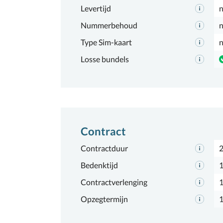
Levertijd
n
Nummerbehoud
n
Type Sim-kaart
n
Losse bundels
Contract
Contractduur
2
Bedenktijd
1
Contractverlenging
Opzegtermijn