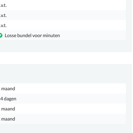
.v.t.
.v.t.
.v.t.
Losse bundel voor minuten
1 maand
4 dagen
1 maand
1 maand