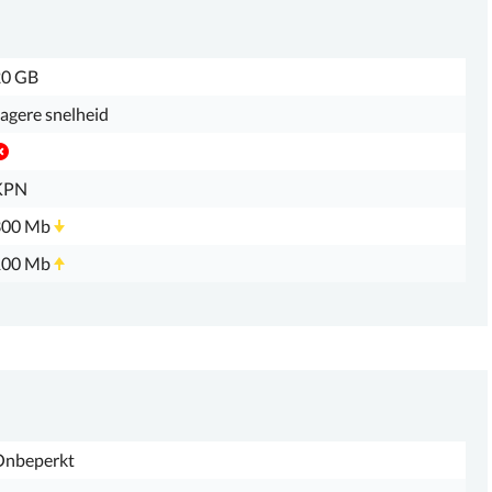
20 GB
agere snelheid
KPN
300 Mb
100 Mb
Onbeperkt