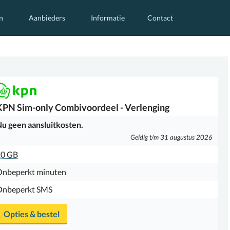
n
Aanbieders
Informatie
Contact
KPN
Sim-only Combivoordeel - Verlenging
u geen aansluitkosten.
Geldig t/m 31 augustus 2026
20 GB
Onbeperkt minuten
Onbeperkt SMS
Opties & bestel