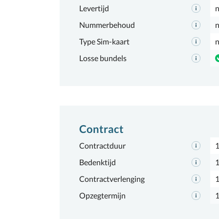
Levertijd
n
Nummerbehoud
n
Type Sim-kaart
n
Losse bundels
Contract
Contractduur
Bedenktijd
1
Contractverlenging
Opzegtermijn