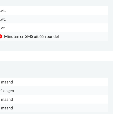
.v.t.
.v.t.
.v.t.
Minuten en SMS uit één bundel
1 maand
4 dagen
1 maand
1 maand