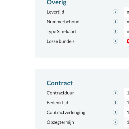
Overig
Levertijd
n
Nummerbehoud
n
Type Sim-kaart
n
Losse bundels
Contract
Contractduur
Bedenktijd
1
Contractverlenging
Opzegtermijn