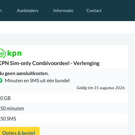
n
Aanbieders
Informatie
Contact
KPN
Sim-only Combivoordeel - Verlenging
u geen aansluitkosten.
Minuten en SMS uit één bundel
Geldig t/m 31 augustus 2026
40 GB
50 minuten
150 SMS
Opties & bestel