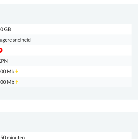
40 GB
agere snelheid
KPN
300 Mb
100 Mb
50 minuten