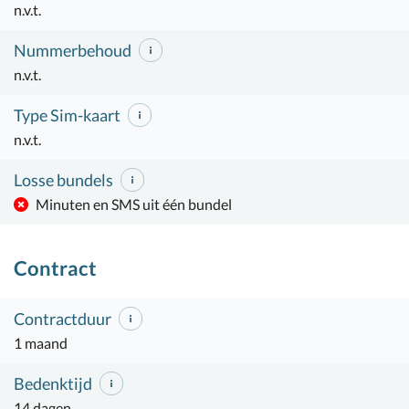
n.v.t.
Nummerbehoud
n.v.t.
Type Sim-kaart
n.v.t.
Losse bundels
Minuten en SMS uit één bundel
Contract
Contractduur
1 maand
Bedenktijd
14 dagen