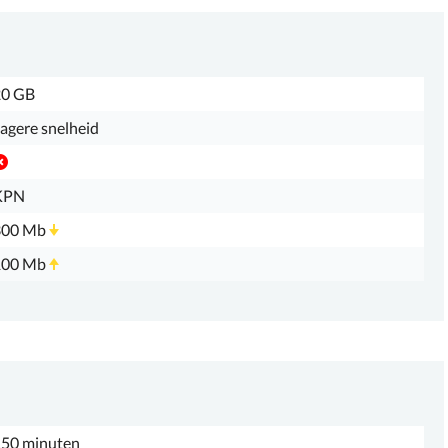
20 GB
agere snelheid
KPN
300 Mb
100 Mb
50 minuten