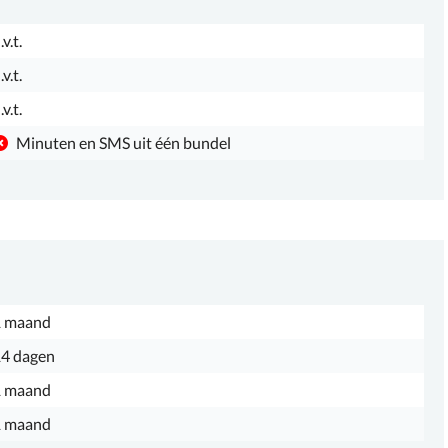
.v.t.
.v.t.
.v.t.
Minuten en SMS uit één bundel
1 maand
4 dagen
1 maand
1 maand