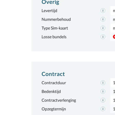
Overig
Levertijd
n
Nummerbehoud
n
Type Sim-kaart
n
Losse bundels
Contract
Contractduur
Bedenktijd
1
Contractverlenging
Opzegtermijn