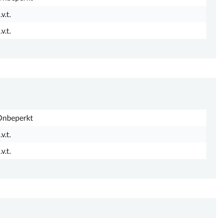
.v.t.
.v.t.
Onbeperkt
.v.t.
.v.t.