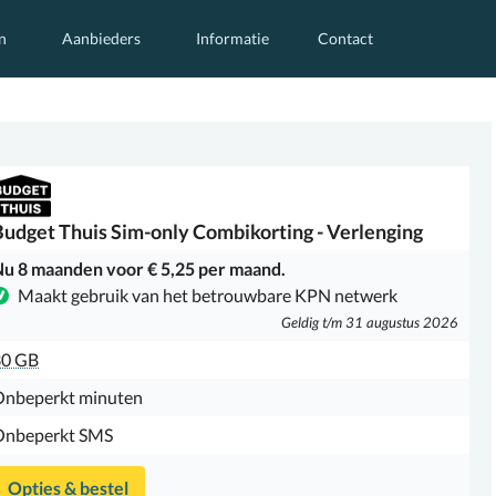
n
Aanbieders
Informatie
Contact
Budget Thuis
Sim-only Combikorting - Verlenging
u 8 maanden voor € 5,25 per maand.
Maakt gebruik van het betrouwbare KPN netwerk
Geldig t/m 31 augustus 2026
30 GB
Onbeperkt minuten
Onbeperkt SMS
Opties & bestel