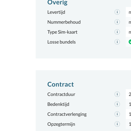
Overig
Levertijd
n
Nummerbehoud
n
Type Sim-kaart
n
Losse bundels
Contract
Contractduur
2
Bedenktijd
1
Contractverlenging
Opzegtermijn