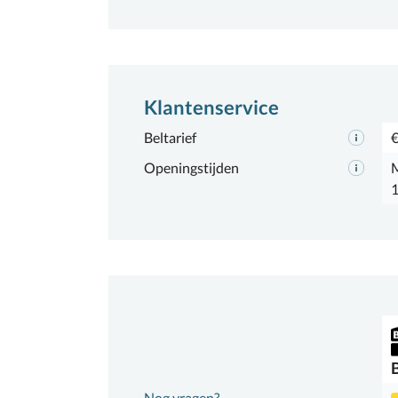
Klantenservice
Beltarief
€
Openingstijden
M
1
Nog vragen?