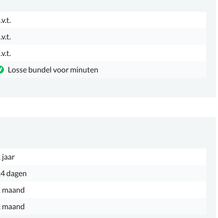
.v.t.
.v.t.
.v.t.
Losse bundel voor minuten
 jaar
4 dagen
1 maand
1 maand