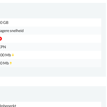
30 GB
agere snelheid
KPN
100 Mb
50 Mb
Onbeperkt