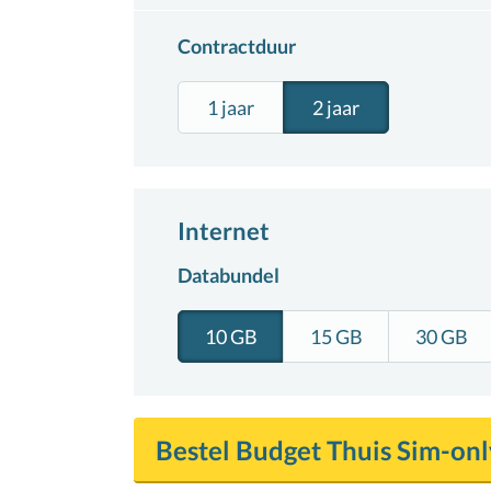
Contractduur
1 jaar
2 jaar
Internet
Databundel
10 GB
15 GB
30 GB
Bestel
Budget Thuis
Sim-onl