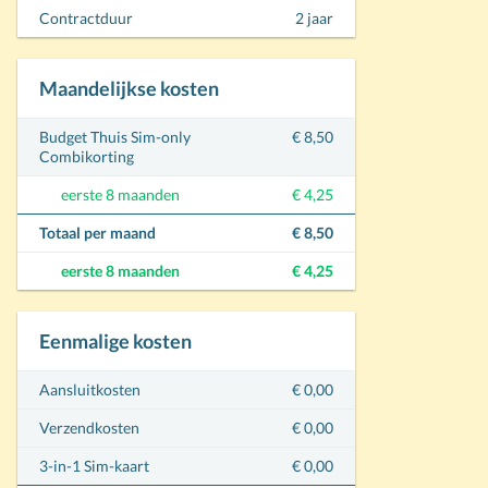
Contractduur
2 jaar
Maandelijkse kosten
Budget Thuis Sim-only
€ 8,50
Combikorting
eerste 8 maanden
€ 4,25
Totaal per maand
€ 8,50
eerste 8 maanden
€ 4,25
Eenmalige kosten
Aansluitkosten
€ 0,00
Verzendkosten
€ 0,00
3-in-1 Sim-kaart
€ 0,00