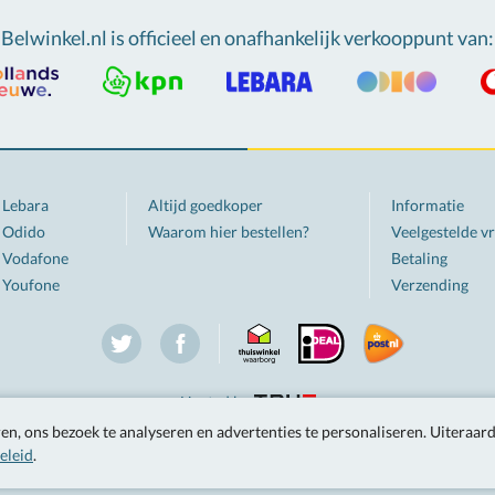
Belwinkel.nl is officieel en onafhankelijk verkooppunt van
:
Lebara
Altijd goedkoper
Informatie
Odido
Waarom hier bestellen?
Veelgestelde v
Vodafone
Betaling
Youfone
Verzending
Twitter
Facebook
Hosted by
Tarieven zijn inclusief btw, tenzij anders vermeld.
n, ons bezoek te analyseren en advertenties te personaliseren.
Uiteraar
eleid
© Belwinkel.nl 2026, Berkel en Rodenrijs.
.
Alle rechten voorbehouden.