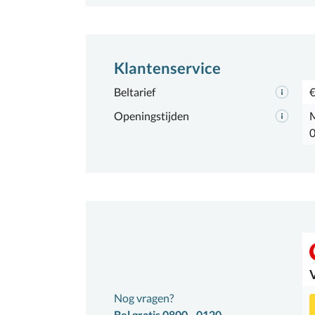
Klantenservice
Beltarief
€
Openingstijden
M
0
Nog vragen?
Bel gratis 0800 - 0120