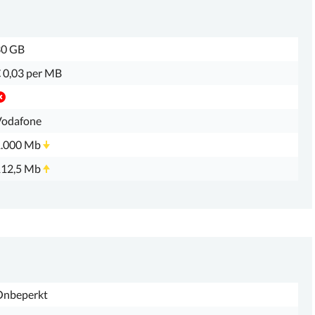
30 GB
 0,03 per MB
Vodafone
1.000 Mb
112,5 Mb
Onbeperkt