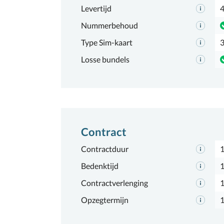
Levertijd
4
Nummerbehoud
Type Sim-kaart
3
Losse bundels
Contract
Contractduur
1
Bedenktijd
1
Contractverlenging
Opzegtermijn