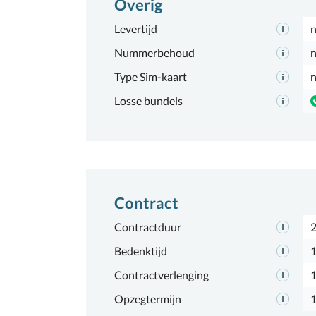
Overig
Levertijd
n
Nummerbehoud
n
Type Sim-kaart
n
Losse bundels
Contract
Contractduur
2
Bedenktijd
1
Contractverlenging
Opzegtermijn