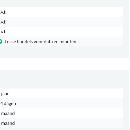
.v.t.
.v.t.
.v.t.
Losse bundels voor data en minuten
 jaar
4 dagen
1 maand
1 maand