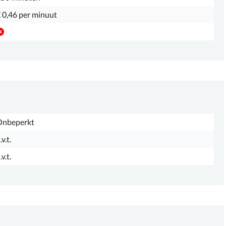
 0,46 per minuut
Onbeperkt
.v.t.
.v.t.