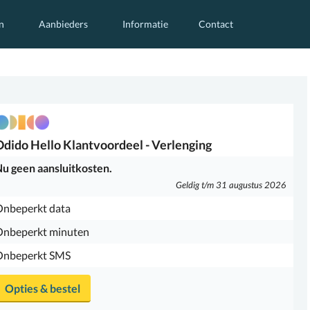
n
Aanbieders
Informatie
Contact
Odido
Hello Klantvoordeel - Verlenging
u geen aansluitkosten.
Geldig t/m 31 augustus 2026
nbeperkt data
Onbeperkt minuten
Onbeperkt SMS
Opties & bestel