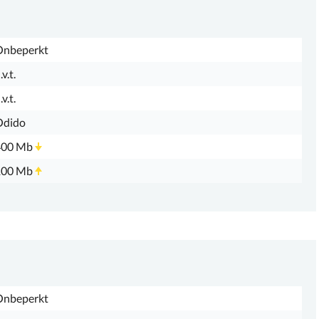
Onbeperkt
.v.t.
.v.t.
Odido
400 Mb
100 Mb
Onbeperkt