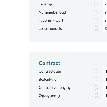
Levertijd
n
Nummerbehoud
n
Type Sim-kaart
n
Losse bundels
Contract
Contractduur
1
Bedenktijd
1
Contractverlenging
Opzegtermijn