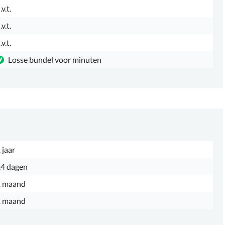
.v.t.
.v.t.
.v.t.
Losse bundel voor minuten
 jaar
4 dagen
1 maand
1 maand