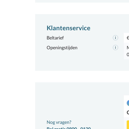
Klantenservice
Beltarief
€
Openingstijden
M
0
Nog vragen?
Bel gratis 0800 - 0120