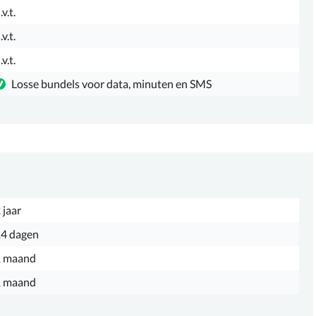
.v.t.
.v.t.
.v.t.
Losse bundels voor data, minuten en SMS
 jaar
4 dagen
1 maand
1 maand