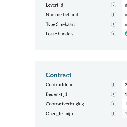
Levertijd
n
Nummerbehoud
n
Type Sim-kaart
n
Losse bundels
Contract
Contractduur
2
Bedenktijd
1
Contractverlenging
Opzegtermijn