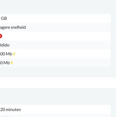
4 GB
agere snelheid
Odido
300 Mb
80 Mb
20 minuten