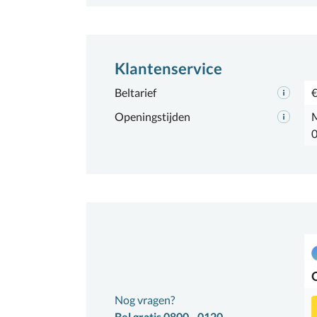
Klantenservice
Beltarief
€
Openingstijden
M
0
Nog vragen?
Bel gratis 0800 - 0120