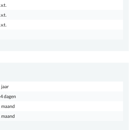
.v.t.
.v.t.
.v.t.
 jaar
4 dagen
1 maand
1 maand