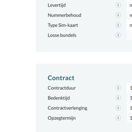
Levertijd
n
Nummerbehoud
n
Type Sim-kaart
n
Losse bundels
Contract
Contractduur
1
Bedenktijd
1
Contractverlenging
Opzegtermijn