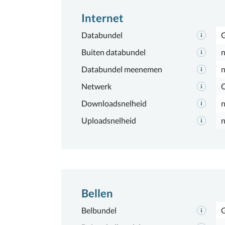
Internet
Databundel
Buiten databundel
n
Databundel meenemen
n
Netwerk
Downloadsnelheid
n
Uploadsnelheid
n
Bellen
Belbundel