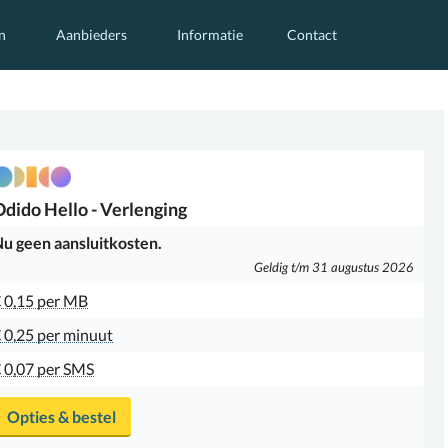
n
Aanbieders
Informatie
Contact
Odido
Hello - Verlenging
u geen aansluitkosten.
Geldig t/m 31 augustus 2026
 0,15 per MB
 0,25 per minuut
 0,07 per SMS
Opties & bestel