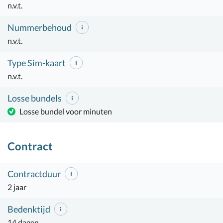
n.v.t.
Nummerbehoud
n.v.t.
Type Sim-kaart
n.v.t.
Losse bundels
Losse bundel voor minuten
Contract
Contractduur
2 jaar
Bedenktijd
14 dagen