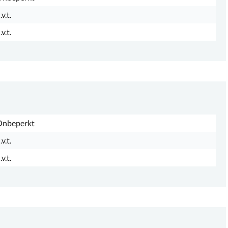
.v.t.
.v.t.
Onbeperkt
.v.t.
.v.t.