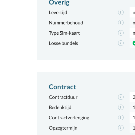
Overig
Levertijd
n
Nummerbehoud
n
Type Sim-kaart
n
Losse bundels
Contract
Contractduur
2
Bedenktijd
1
Contractverlenging
Opzegtermijn