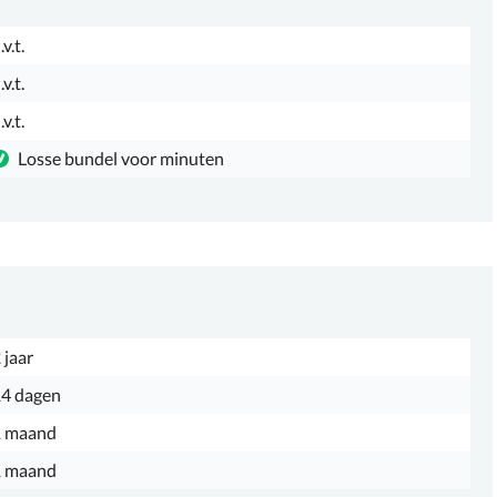
.v.t.
.v.t.
.v.t.
Losse bundel voor minuten
 jaar
4 dagen
1 maand
1 maand