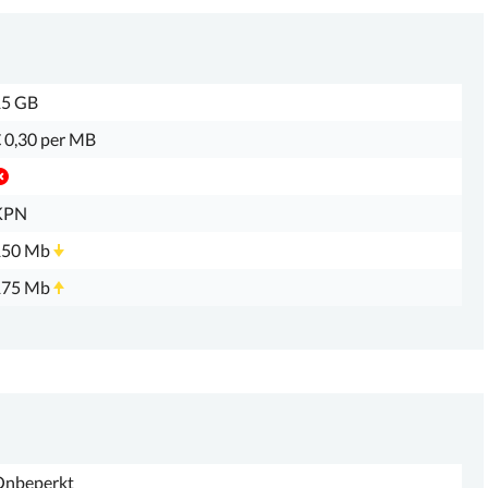
15 GB
 0,30 per MB
KPN
150 Mb
175 Mb
Onbeperkt