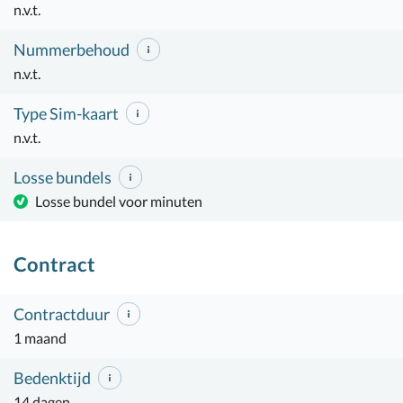
n.v.t.
Nummerbehoud
n.v.t.
Type Sim-kaart
n.v.t.
Losse bundels
Losse bundel voor minuten
Contract
Contractduur
1 maand
Bedenktijd
14 dagen