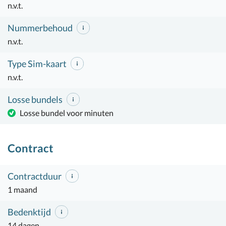
n.v.t.
Nummerbehoud
n.v.t.
Type Sim-kaart
n.v.t.
Losse bundels
Losse bundel voor minuten
Contract
Contractduur
1 maand
Bedenktijd
14 dagen