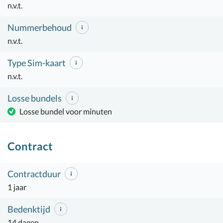
n.v.t.
Nummerbehoud
n.v.t.
Type Sim-kaart
n.v.t.
Losse bundels
Losse bundel voor minuten
Contract
Contractduur
1 jaar
Bedenktijd
14 dagen