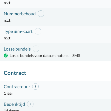
n.v.t.
Nummerbehoud
n.v.t.
Type Sim-kaart
n.v.t.
Losse bundels
Losse bundels voor data, minuten en SMS
Contract
Contractduur
1 jaar
Bedenktijd
14 dagen