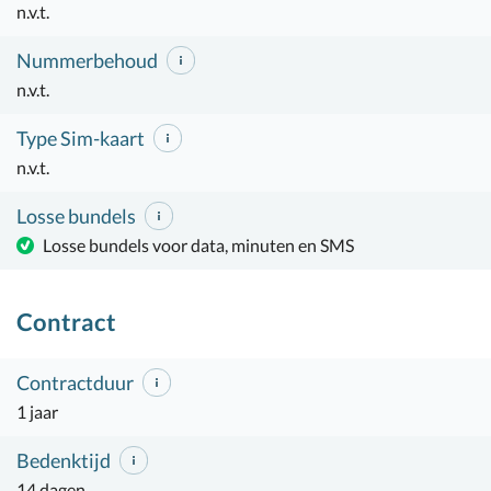
n.v.t.
Nummerbehoud
n.v.t.
Type Sim-kaart
n.v.t.
Losse bundels
Losse bundels voor data, minuten en SMS
Contract
Contractduur
1 jaar
Bedenktijd
14 dagen