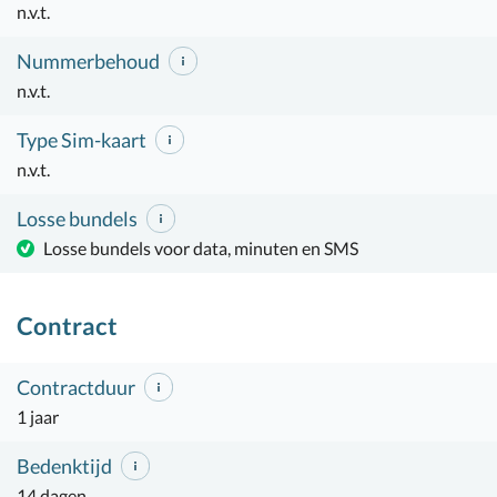
n.v.t.
Nummerbehoud
n.v.t.
Type Sim-kaart
n.v.t.
Losse bundels
Losse bundels voor data, minuten en SMS
Contract
Contractduur
1 jaar
Bedenktijd
14 dagen