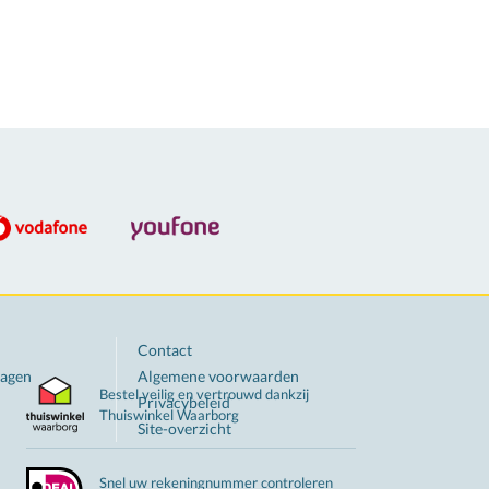
Contact
ragen
Algemene voorwaarden
Bestel veilig en vertrouwd dankzij
Privacybeleid
Thuiswinkel
Waarborg
Site-overzicht
Snel
uw
rekeningnummer controleren