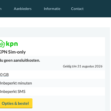
n
Aanbieders
Informatie
Contact
KPN
Sim-only
u geen aansluitkosten.
Geldig t/m 31 augustus 2026
20 GB
Onbeperkt minuten
Onbeperkt SMS
Opties & bestel