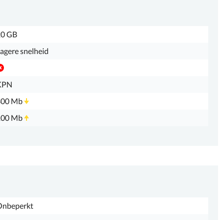
20 GB
agere snelheid
KPN
300 Mb
100 Mb
Onbeperkt