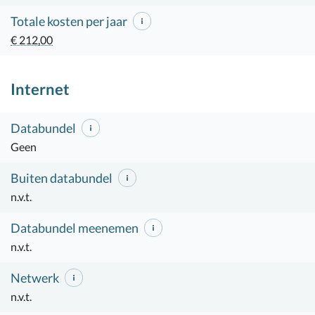
Totale kosten per jaar
€ 212,00
Internet
Databundel
Geen
Buiten databundel
n.v.t.
Databundel meenemen
n.v.t.
Netwerk
n.v.t.