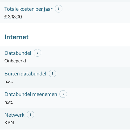
Totale kosten per jaar
€ 338,00
Internet
Databundel
Onbeperkt
Buiten databundel
n.v.t.
Databundel meenemen
n.v.t.
Netwerk
KPN