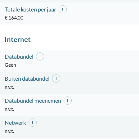
Totale kosten per jaar
€ 164,00
Internet
Databundel
Geen
Buiten databundel
n.v.t.
Databundel meenemen
n.v.t.
Netwerk
n.v.t.