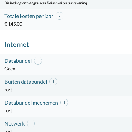
Dit bedrag ontvangt u van Belwinkel op uw rekening
Totale kosten per jaar
€ 145,00
Internet
Databundel
Geen
Buiten databundel
n.v.t.
Databundel meenemen
n.v.t.
Netwerk
n.v.t.