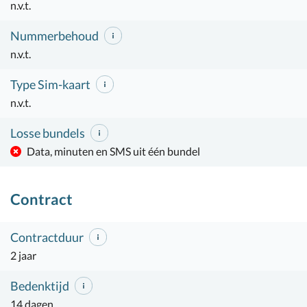
n.v.t.
Nummerbehoud
n.v.t.
Type Sim-kaart
n.v.t.
Losse bundels
Data, minuten en SMS uit één bundel
Contract
Contractduur
2 jaar
Bedenktijd
14 dagen