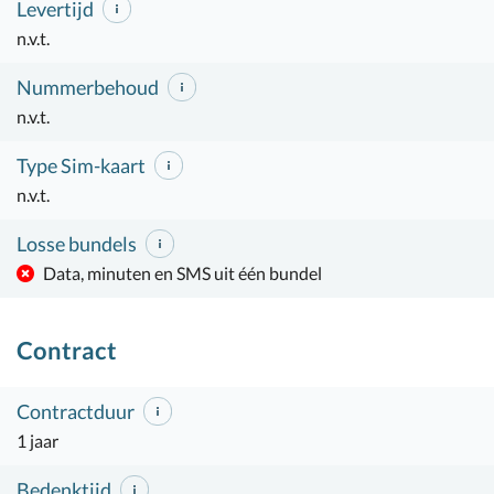
Levertijd
n.v.t.
Nummerbehoud
n.v.t.
Type Sim-kaart
n.v.t.
Losse bundels
Data, minuten en SMS uit één bundel
Contract
Contractduur
1 jaar
Bedenktijd