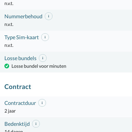
n.v.t.
Nummerbehoud
n.v.t.
Type Sim-kaart
n.v.t.
Losse bundels
Losse bundel voor minuten
Contract
Contractduur
2 jaar
Bedenktijd
14 dagen