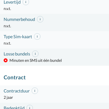
Levertijd
n.v.t.
Nummerbehoud
n.v.t.
Type Sim-kaart
n.v.t.
Losse bundels
Minuten en SMS uit één bundel
Contract
Contractduur
2 jaar
Bedenktijd