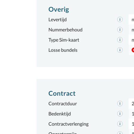
Overig
Levertijd
n
Nummerbehoud
n
Type Sim-kaart
n
Losse bundels
Contract
Contractduur
2
Bedenktijd
1
Contractverlenging
Opzegtermijn