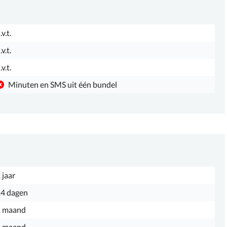
.v.t.
.v.t.
.v.t.
Minuten en SMS uit één bundel
 jaar
4 dagen
1 maand
1 maand