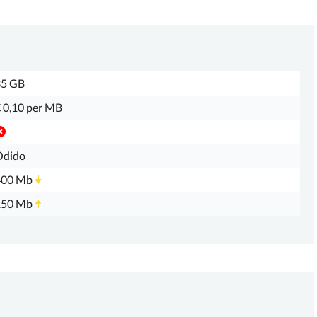
35 GB
 0,10 per MB
Odido
400 Mb
150 Mb