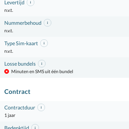
Levertijd
n.v.t.
Nummerbehoud
n.v.t.
Type Sim-kaart
n.v.t.
Losse bundels
Minuten en SMS uit één bundel
Contract
Contractduur
1 jaar
Bedenktijd