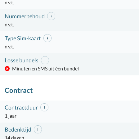
n.v.t.
Nummerbehoud
n.v.t.
Type Sim-kaart
n.v.t.
Losse bundels
Minuten en SMS uit één bundel
Contract
Contractduur
1 jaar
Bedenktijd
14 dagen