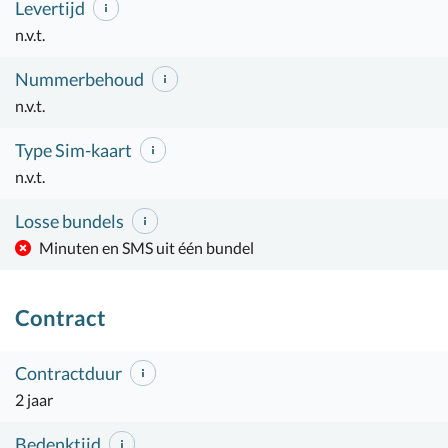
Levertijd
n.v.t.
Nummerbehoud
n.v.t.
Type Sim-kaart
n.v.t.
Losse bundels
Minuten en SMS uit één bundel
Contract
Contractduur
2 jaar
Bedenktijd