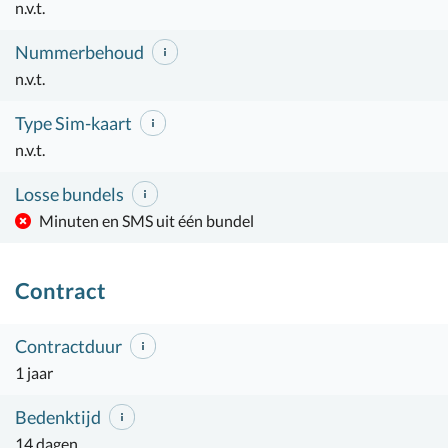
n.v.t.
Nummerbehoud
n.v.t.
Type Sim-kaart
n.v.t.
Losse bundels
Minuten en SMS uit één bundel
Contract
Contractduur
1 jaar
Bedenktijd
14 dagen