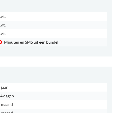
.v.t.
.v.t.
.v.t.
Minuten en SMS uit één bundel
 jaar
4 dagen
1 maand
1 maand