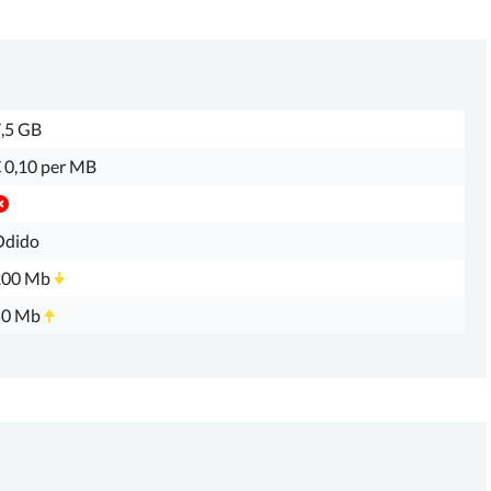
,5 GB
 0,10 per MB
Odido
200 Mb
50 Mb