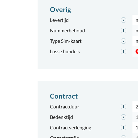
Overig
Levertijd
n
Nummerbehoud
n
Type Sim-kaart
n
Losse bundels
Contract
Contractduur
2
Bedenktijd
1
Contractverlenging
Opzegtermijn