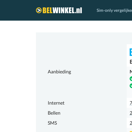
Sim-only vergelijke
Belwinkel.nl
Aanbieding
N
Internet
7
Bellen
2
SMS