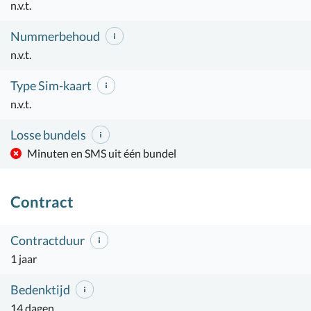
n.v.t.
Nummerbehoud
n.v.t.
Type Sim-kaart
n.v.t.
Losse bundels
Minuten en SMS uit één bundel
Contract
Contractduur
1 jaar
Bedenktijd
14 dagen