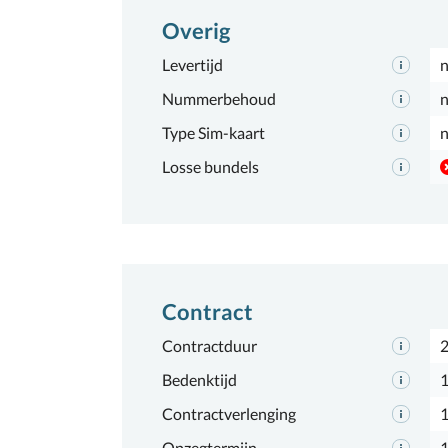
Overig
Levertijd
n
Nummerbehoud
n
Type Sim-kaart
n
Losse bundels
Contract
Contractduur
2
Bedenktijd
1
Contractverlenging
Opzegtermijn