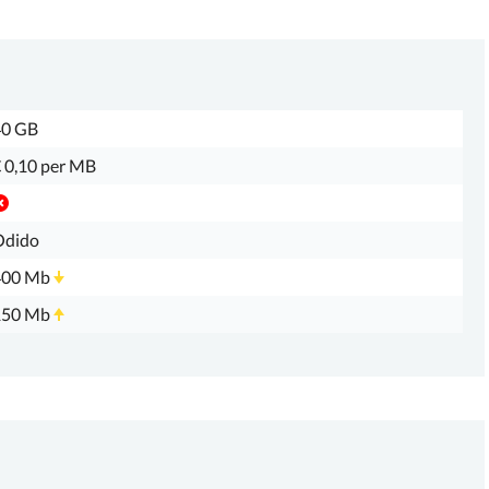
40 GB
 0,10 per MB
Odido
400 Mb
150 Mb