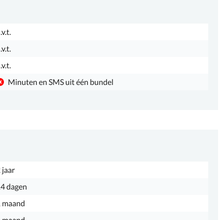
.v.t.
.v.t.
.v.t.
Minuten en SMS uit één bundel
 jaar
4 dagen
1 maand
1 maand