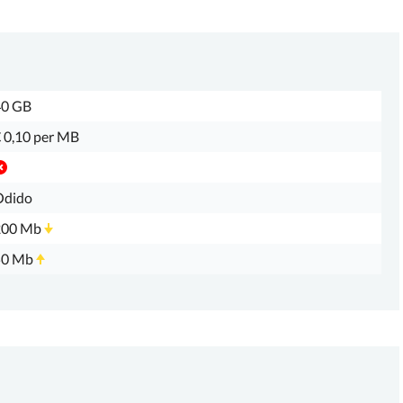
40 GB
 0,10 per MB
Odido
200 Mb
50 Mb