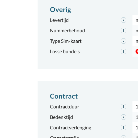
Overig
Levertijd
n
Nummerbehoud
n
Type Sim-kaart
n
Losse bundels
Contract
Contractduur
1
Bedenktijd
1
Contractverlenging
Opzegtermijn