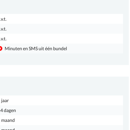
.v.t.
.v.t.
.v.t.
Minuten en SMS uit één bundel
 jaar
4 dagen
1 maand
1 maand