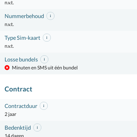
n.v.t.
Nummerbehoud
n.v.t.
Type Sim-kaart
n.v.t.
Losse bundels
Minuten en SMS uit één bundel
Contract
Contractduur
2 jaar
Bedenktijd
14 dagen