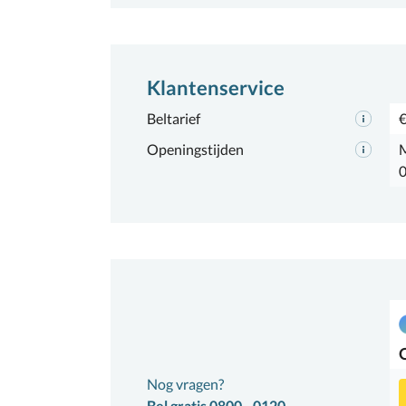
Klantenservice
Beltarief
€
Openingstijden
M
0
Nog vragen?
Bel gratis 0800 - 0120