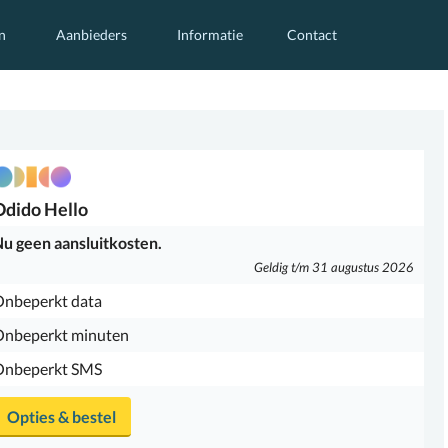
n
Aanbieders
Informatie
Contact
Odido
Hello
u geen aansluitkosten.
Geldig t/m 31 augustus 2026
nbeperkt data
Onbeperkt minuten
Onbeperkt SMS
Opties & bestel