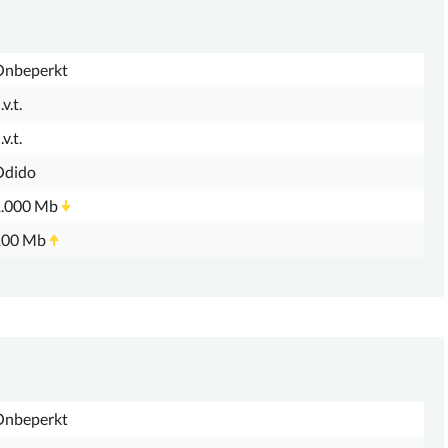
Onbeperkt
.v.t.
.v.t.
Odido
1.000 Mb
100 Mb
Onbeperkt